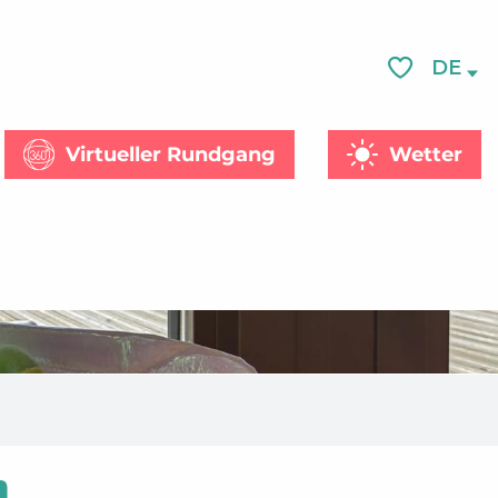
DE
Voir les favor
Virtueller Rundgang
Wetter
he
n