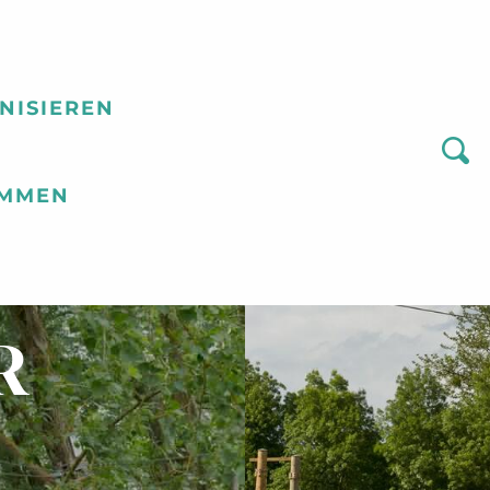
NISIEREN
Suc
OMMEN
CHE
R