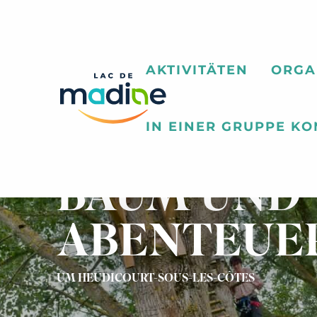
Aller
au
contenu
principal
AKTIVITÄTEN
ORGA
IN EINER GRUPPE K
ACROBRAN
BAUM UND
ABENTEUE
UM HEUDICOURT-SOUS-LES-CÔTES