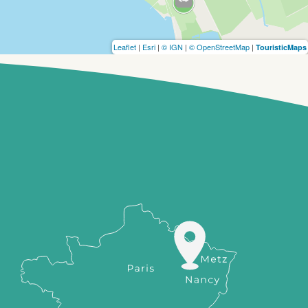
Leaflet
|
Esri
|
© IGN
|
© OpenStreetMap
|
TouristicMaps