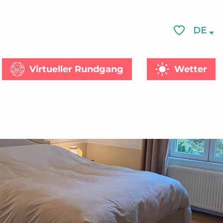
DE
Voir les favor
Virtueller Rundgang
Wetter
he