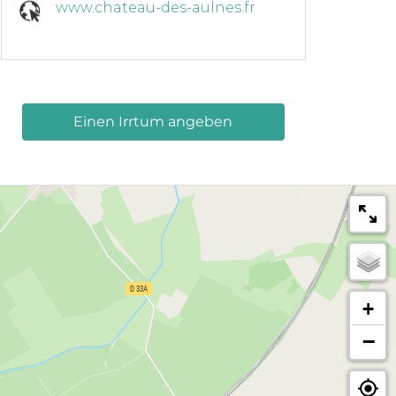
www.chateau-des-aulnes.fr
Einen Irrtum angeben
+
−