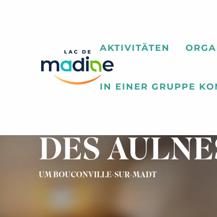
Aller
au
contenu
principal
AKTIVITÄTEN
ORGA
IN EINER GRUPPE K
GÏTE CHAT
DES AULNE
UM BOUCONVILLE-SUR-MADT