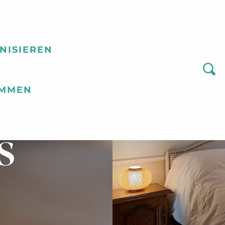
NISIEREN
Suc
OMMEN
EAU
S