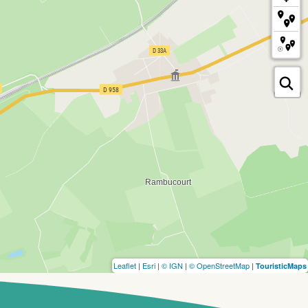
Leaflet
|
Esri
|
© IGN
|
© OpenStreetMap
|
TouristicMaps