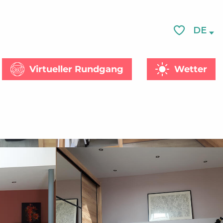
Siehe Fotos (5)
DE
Voir les favor
Virtueller Rundgang
Wetter
he