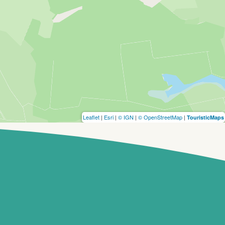
Leaflet
|
Esri
|
© IGN
|
© OpenStreetMap
|
TouristicMaps