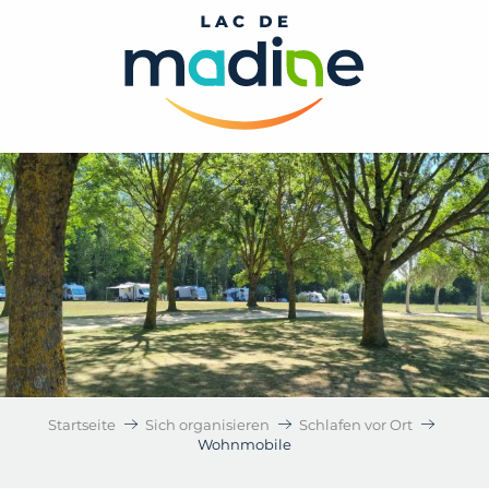
Aller
au
contenu
principal
Startseite
Sich organisieren
Schlafen vor Ort
Wohnmobile